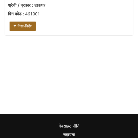
श्रेणी / प्रकार :
डाकघर
पिन कोड :
461001
दिशा-निर्देश
वेबसाइट नीति
सहायता